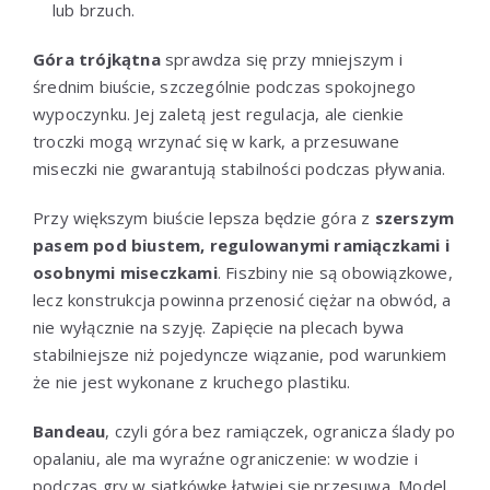
lub brzuch.
Góra trójkątna
sprawdza się przy mniejszym i
średnim biuście, szczególnie podczas spokojnego
wypoczynku. Jej zaletą jest regulacja, ale cienkie
troczki mogą wrzynać się w kark, a przesuwane
miseczki nie gwarantują stabilności podczas pływania.
Przy większym biuście lepsza będzie góra z
szerszym
pasem pod biustem, regulowanymi ramiączkami i
osobnymi miseczkami
. Fiszbiny nie są obowiązkowe,
lecz konstrukcja powinna przenosić ciężar na obwód, a
nie wyłącznie na szyję. Zapięcie na plecach bywa
stabilniejsze niż pojedyncze wiązanie, pod warunkiem
że nie jest wykonane z kruchego plastiku.
Bandeau
, czyli góra bez ramiączek, ogranicza ślady po
opalaniu, ale ma wyraźne ograniczenie: w wodzie i
podczas gry w siatkówkę łatwiej się przesuwa. Model