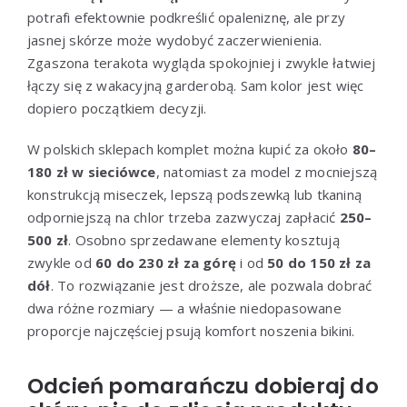
potrafi efektownie podkreślić opaleniznę, ale przy
jasnej skórze może wydobyć zaczerwienienia.
Zgaszona terakota wygląda spokojniej i zwykle łatwiej
łączy się z wakacyjną garderobą. Sam kolor jest więc
dopiero początkiem decyzji.
W polskich sklepach komplet można kupić za około
80–
180 zł w sieciówce
, natomiast za model z mocniejszą
konstrukcją miseczek, lepszą podszewką lub tkaniną
odporniejszą na chlor trzeba zazwyczaj zapłacić
250–
500 zł
. Osobno sprzedawane elementy kosztują
zwykle od
60 do 230 zł za górę
i od
50 do 150 zł za
dół
. To rozwiązanie jest droższe, ale pozwala dobrać
dwa różne rozmiary — a właśnie niedopasowane
proporcje najczęściej psują komfort noszenia bikini.
Odcień pomarańczu dobieraj do