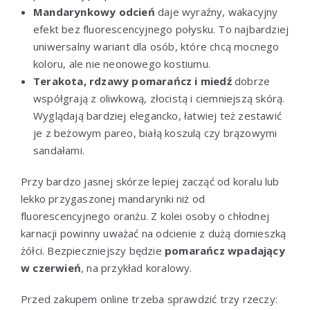
Mandarynkowy odcień
daje wyraźny, wakacyjny
efekt bez fluorescencyjnego połysku. To najbardziej
uniwersalny wariant dla osób, które chcą mocnego
koloru, ale nie neonowego kostiumu.
Terakota, rdzawy pomarańcz i miedź
dobrze
współgrają z oliwkową, złocistą i ciemniejszą skórą.
Wyglądają bardziej elegancko, łatwiej też zestawić
je z beżowym pareo, białą koszulą czy brązowymi
sandałami.
Przy bardzo jasnej skórze lepiej zacząć od koralu lub
lekko przygaszonej mandarynki niż od
fluorescencyjnego oranżu. Z kolei osoby o chłodnej
karnacji powinny uważać na odcienie z dużą domieszką
żółci. Bezpieczniejszy będzie
pomarańcz wpadający
w czerwień
, na przykład koralowy.
Przed zakupem online trzeba sprawdzić trzy rzeczy: