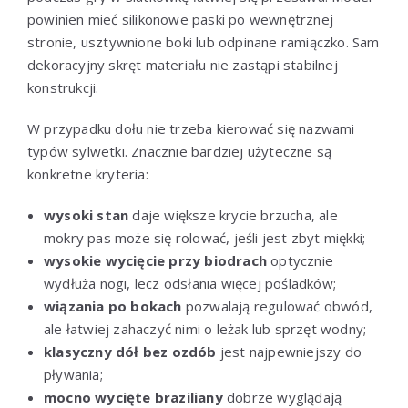
powinien mieć silikonowe paski po wewnętrznej
stronie, usztywnione boki lub odpinane ramiączko. Sam
dekoracyjny skręt materiału nie zastąpi stabilnej
konstrukcji.
W przypadku dołu nie trzeba kierować się nazwami
typów sylwetki. Znacznie bardziej użyteczne są
konkretne kryteria:
wysoki stan
daje większe krycie brzucha, ale
mokry pas może się rolować, jeśli jest zbyt miękki;
wysokie wycięcie przy biodrach
optycznie
wydłuża nogi, lecz odsłania więcej pośladków;
wiązania po bokach
pozwalają regulować obwód,
ale łatwiej zahaczyć nimi o leżak lub sprzęt wodny;
klasyczny dół bez ozdób
jest najpewniejszy do
pływania;
mocno wycięte braziliany
dobrze wyglądają