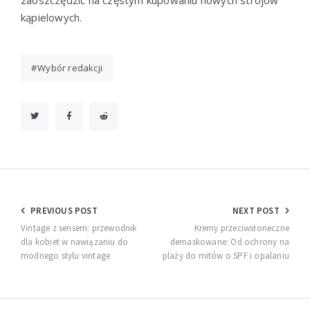
zaoszczędzić na częstym kupowaniu nowych strojów
kąpielowych.
Wybór redakcji
Nawigacja
PREVIOUS POST
NEXT POST
wpisu
Vintage z sensem: przewodnik
Kremy przeciwsłoneczne
dla kobiet w nawiązaniu do
demaskowane: Od ochrony na
modnego stylu vintage
plaży do mitów o SPF i opalaniu