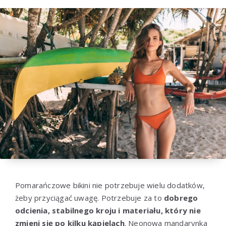
Pomarańczowe bikini nie potrzebuje wielu dodatków,
żeby przyciągać uwagę. Potrzebuje za to
dobrego
odcienia, stabilnego kroju i materiału, który nie
zmieni się po kilku kąpielach
. Neonowa mandarynka