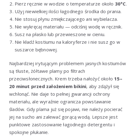
Pierz ręcznie w wodzie o temperaturze około
30°C
.
Użyj niewielkiej ilości łagodnego środka do prania.
Nie stosuj płynu zmiękczającego ani wybielacza.
Nie wykręcaj materiału — odciśnij wodę w ręcznik.
Susz na płasko lub przewieszone w cieniu.
Nie kładź kostiumu na kaloryferze i nie susz go w
suszarce bębnowej.
Najbardziej irytującym problemem jasnych kostiumów
są tłuste, żółtawe plamy po filtrach
przeciwsłonecznych. Krem trzeba nałożyć około
15–
20 minut przed założeniem bikini
, aby zdążył się
wchłonąć. Nie daje to pełnej gwarancji ochrony
materiału, ale wyraźnie ogranicza powstawanie
śladów. Gdy plama już się pojawi, nie należy pocierać
jej na sucho ani zalewać gorącą wodą. Lepsze jest
punktowe zastosowanie łagodnego detergentu i
spokojne płukanie.