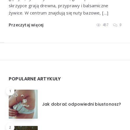
skrzypce grają drewna, przyprawy i balsamiczne
żywice. W centrum znajdują się nuty bazowe, […]
Przeczytaj więcej
457
0
Widgets
POPULARNE ARTYKUŁY
1
Jak dobrać odpowiedni biustonosz?
2