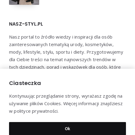
NASZ-STYL.PL
Nasz portal to źródło wiedzy i inspiracji dla osób
zainteresowanych tematyką urody, kosmetyków,
mody, lifestyle, stylu, sportu i diety. Przygotowujemy
dla Ciebie treści na temat najnowszych trendów w
tych dziedzinach, porad i wskazówek dla osób, które
chcą zadbać o swoje zdrowie, urodę i samopoczucie.
Dołącz do naszej społeczności i bądź na bieżąco z
Ciasteczka
najnowszymi trendami!
Kontynuując przeglądanie strony, wyrażasz zgodę na
używanie plików Cookies. Więcej informacji znajdziesz
w polityce prywatności.
Dziękujemy za wizytę - Nasz-styl.pl © 2022
Ok