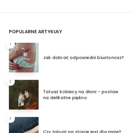
Widgets
POPULARNE ARTYKUŁY
1
Jak dobrać odpowiedni biustonosz?
2
Tatuaż kobiecy na dłoni – postaw
na delikatne piękno
3
Czy tatuaż na stopie jest dla mnie?