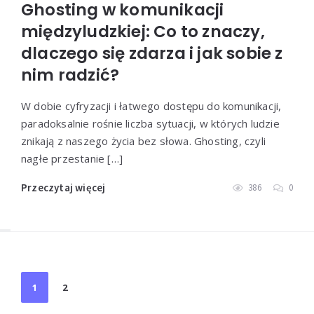
Ghosting w komunikacji
międzyludzkiej: Co to znaczy,
dlaczego się zdarza i jak sobie z
nim radzić?
W dobie cyfryzacji i łatwego dostępu do komunikacji,
paradoksalnie rośnie liczba sytuacji, w których ludzie
znikają z naszego życia bez słowa. Ghosting, czyli
nagłe przestanie […]
Przeczytaj więcej
386
0
Stronicowanie
1
2
wpisów