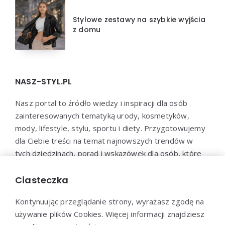
Stylowe zestawy na szybkie wyjścia
z domu
NASZ-STYL.PL
Nasz portal to źródło wiedzy i inspiracji dla osób
zainteresowanych tematyką urody, kosmetyków,
mody, lifestyle, stylu, sportu i diety. Przygotowujemy
dla Ciebie treści na temat najnowszych trendów w
tych dziedzinach, porad i wskazówek dla osób, które
chcą zadbać o swoje zdrowie, urodę i samopoczucie.
Dołącz do naszej społeczności i bądź na bieżąco z
Ciasteczka
najnowszymi trendami!
Kontynuując przeglądanie strony, wyrażasz zgodę na
używanie plików Cookies. Więcej informacji znajdziesz