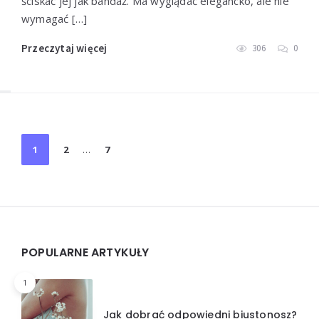
ściskać jej jak bandaż. Ma wyglądać elegancko, ale nie
wymagać […]
Przeczytaj więcej
306
0
Stronicowanie
1
2
…
7
wpisów
Widgets
POPULARNE ARTYKUŁY
1
Jak dobrać odpowiedni biustonosz?