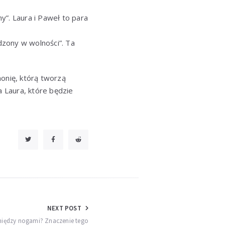
y”. Laura i Paweł to para
odzony w wolności”. Ta
monię, którą tworzą
a Laura, które będzie
NEXT POST
między nogami? Znaczenie tego