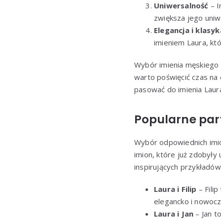
Uniwersalność
– I
zwiększa jego uniw
Elegancja i klasyk
imieniem Laura, któ
Wybór imienia męskiego t
warto poświęcić czas na 
pasować do imienia Laur
Popularne pary
Wybór odpowiednich imio
imion, które już zdobyły
inspirujących przykładów
Laura i Filip
– Filip
elegancko i nowocz
Laura i Jan
– Jan t