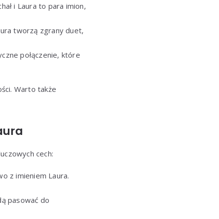
hał i Laura to para imion,
Laura tworzą zgrany duet,
syczne połączenie, które
ości. Warto także
aura
kluczowych cech:
o z imieniem Laura.
ędą pasować do