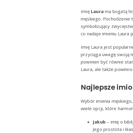
Imię
Laura
ma bogatą his
męskiego. Pochodzenie t
symbolizujący zwycięstw
co nadaje imieniu Laura p
Imię Laura jest popularne
przyciąga uwagę swoją m
powinien być równie sta
Laura, ale także powinno
Najlepsze imi
Wybór imienia męskiego,
wiele opcji, które harmo
Jakub
– imię o bib
Jego prostota i kla