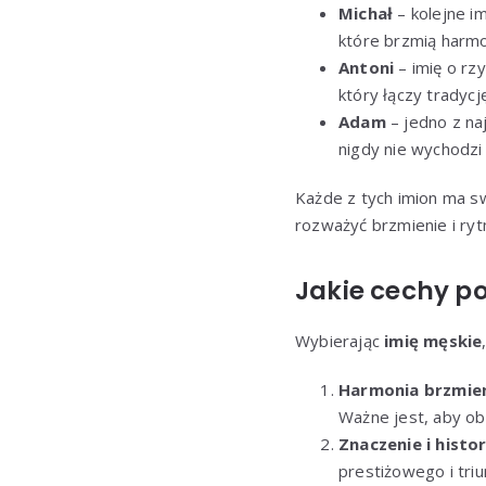
Michał
– kolejne im
które brzmią harmon
Antoni
– imię o rz
który łączy tradyc
Adam
– jedno z na
nigdy nie wychodzi
Każde z tych imion ma swo
rozważyć brzmienie i ryt
Jakie cechy p
Wybierając
imię męskie
Harmonia brzmie
Ważne jest, aby ob
Znaczenie i histor
prestiżowego i triu