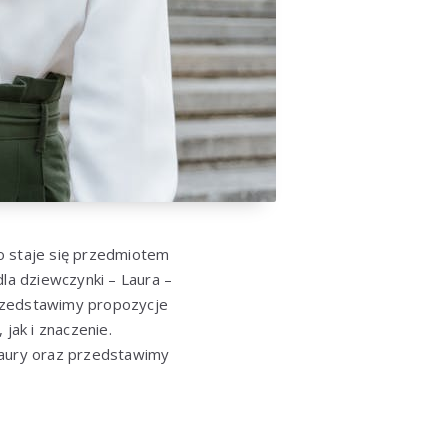
o staje się przedmiotem
dla dziewczynki – Laura –
rzedstawimy propozycje
jak i znaczenie.
Laury oraz przedstawimy