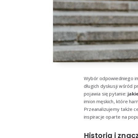
Wybór odpowiedniego imi
długich dyskusji wśród p
pojawia się pytanie:
jaki
imion męskich, które har
Przeanalizujemy także c
inspiracje oparte na pop
Historia i zna