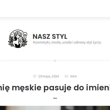
29 maja, 2024
Inne
mię męskie pasuje do imien