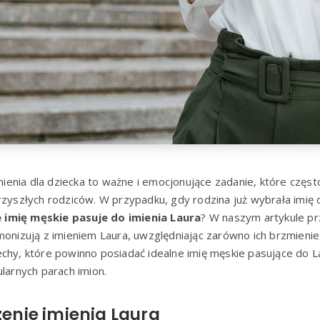
enia dla dziecka to ważne i emocjonujące zadanie, które częst
rzyszłych rodziców. W przypadku, gdy rodzina już wybrała imię 
e imię męskie pasuje do imienia Laura
? W naszym artykule p
monizują z imieniem Laura, uwzględniając zarówno ich brzmienie, 
echy, które powinno posiadać idealne imię męskie pasujące do 
ularnych parach imion.
czenie imienia Laura