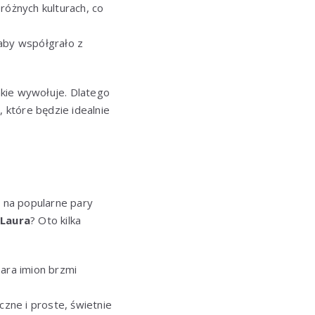
óżnych kulturach, co
 aby współgrało z
akie wywołuje. Dlatego
 które będzie idealnie
 na popularne pary
 Laura
? Oto kilka
para imion brzmi
czne i proste, świetnie