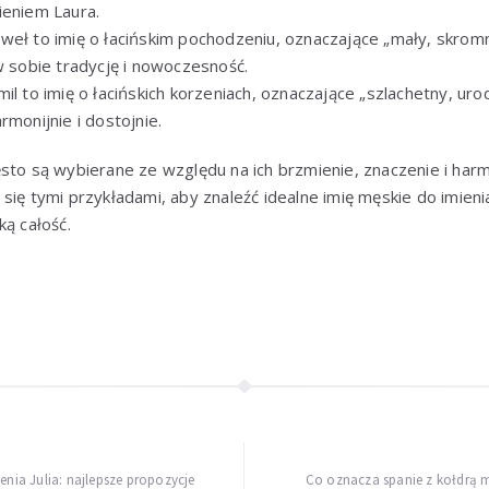
ieniem Laura.
weł to imię o łacińskim pochodzeniu, oznaczające „mały, skromn
w sobie tradycję i nowoczesność.
il to imię o łacińskich korzeniach, oznaczające „szlachetny, ur
rmonijnie i dostojnie.
sto są wybierane ze względu na ich brzmienie, znaczenie i har
się tymi przykładami, aby znaleźć idealne imię męskie do imieni
ką całość.
enia Julia: najlepsze propozycje
Co oznacza spanie z kołdrą 