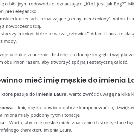
ię o biblijnym rodowodzie, oznaczające „Któż jest jak Bóg?”. Mic
ijnie i elegancko.
ymskich korzeniach, oznaczające „cenny, nieoceniony”. Antoni i 
ję z nowoczesnością.
jstarszych imion, które oznacza „człowiek”. Adam i Laura to kla
 z mody.
je unikalne znaczenie i historię, co dodaje im głębi i wyjątkow
m obu imion razem, aby stworzyć spójną i estetyczną całość.
owinno mieć imię męskie do imienia L
, które pasuje do
imienia Laura
, warto zwrócić uwagę na kilka 
niowa
– Imię męskie powinno dobrze komponować się dźwiękow
a imiona miały podobny rytm i tonację.
ia
– Warto, aby imię męskie miało znaczenie i historię, które b
mfalnego charakteru imienia Laura.