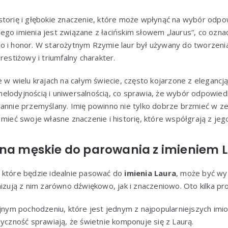
torię i głębokie znaczenie, które może wpłynąć na wybór odpo
ego imienia jest związane z łacińskim słowem „laurus”, co ozn
o i honor. W starożytnym Rzymie laur był używany do tworzeni
restiżowy i triumfalny charakter.
 w wielu krajach na całym świecie, często kojarzone z elegancją 
elodyjnością i uniwersalnością, co sprawia, że wybór odpowied
rannie przemyślany. Imię powinno nie tylko dobrze brzmieć w z
 mieć swoje własne znaczenie i historię, które współgrają z jeg
ona męskie do parowania z imieniem 
 które będzie idealnie pasować do
imienia Laura
, może być wy
nizują z nim zarówno dźwiękowo, jak i znaczeniowo. Oto kilka pro
lijnym pochodzeniu, które jest jednym z najpopularniejszych imio
syczność sprawiają, że świetnie komponuje się z Laurą.