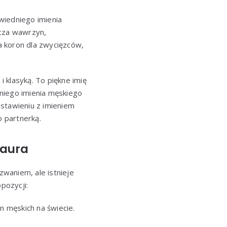
wiedniego imienia
acza wawrzyn,
a koron dla zwycięzców,
i klasyką. To piękne imię
niego imienia męskiego
estawieniu z imieniem
o partnerką.
Laura
zwaniem, ale istnieje
pozycji:
n męskich na świecie.