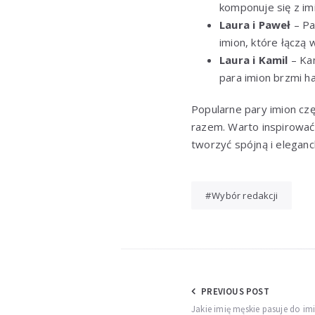
komponuje się z im
Laura i Paweł
– Pa
imion, które łączą 
Laura i Kamil
– Kam
para imion brzmi ha
Popularne pary imion czę
razem. Warto inspirować 
tworzyć spójną i eleganc
Wybór redakcji
Nawigacja
PREVIOUS POST
Jakie imię męskie pasuje do imi