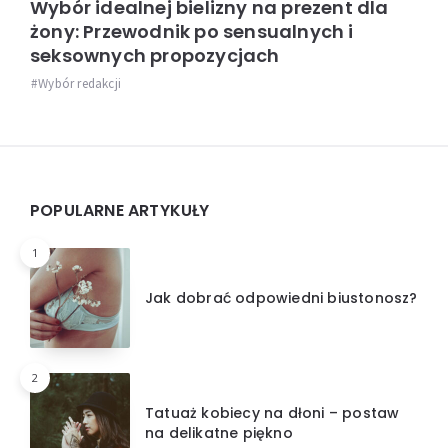
Wybór idealnej bielizny na prezent dla
żony: Przewodnik po sensualnych i
seksownych propozycjach
Wybór redakcji
Widgets
POPULARNE ARTYKUŁY
1
Jak dobrać odpowiedni biustonosz?
2
Tatuaż kobiecy na dłoni – postaw
na delikatne piękno