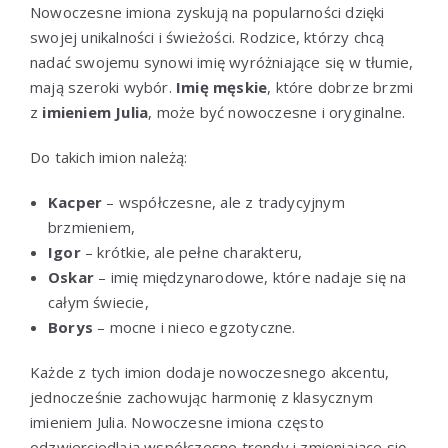
Nowoczesne imiona zyskują na popularności dzięki
swojej unikalności i świeżości. Rodzice, którzy chcą
nadać swojemu synowi imię wyróżniające się w tłumie,
mają szeroki wybór.
Imię męskie
, które dobrze brzmi
z
imieniem Julia
, może być nowoczesne i oryginalne.
Do takich imion należą:
Kacper
– współczesne, ale z tradycyjnym
brzmieniem,
Igor
– krótkie, ale pełne charakteru,
Oskar
– imię międzynarodowe, które nadaje się na
całym świecie,
Borys
– mocne i nieco egzotyczne.
Każde z tych imion dodaje nowoczesnego akcentu,
jednocześnie zachowując harmonię z klasycznym
imieniem Julia. Nowoczesne imiona często
odzwierciedlają współczesne trendy i zmieniające się