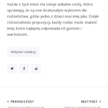
Każde z tych imion ma swoje unikalne cechy, które
sprawiają, że są one doskonałym wyborem dla
rodzeństwa, gdzie jedno z dzieci nosi imię Julia. Dzięki
różnorodności propozycji, każdy rodzic może znaleźć
imię, które najlepiej odpowiada ich gustom i
wartościom.
Wybór redakcji
Nawigacja
PREVIOUS POST
NEXT POST
Jakie imię męskie pasuje do
Jakie imię męskie pasuje do