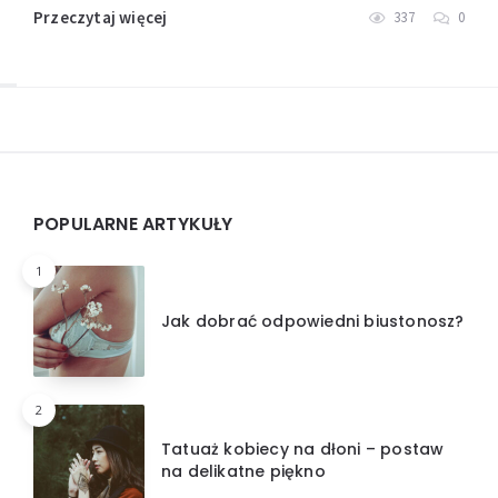
Przeczytaj więcej
337
0
Widgets
POPULARNE ARTYKUŁY
1
Jak dobrać odpowiedni biustonosz?
2
Tatuaż kobiecy na dłoni – postaw
na delikatne piękno