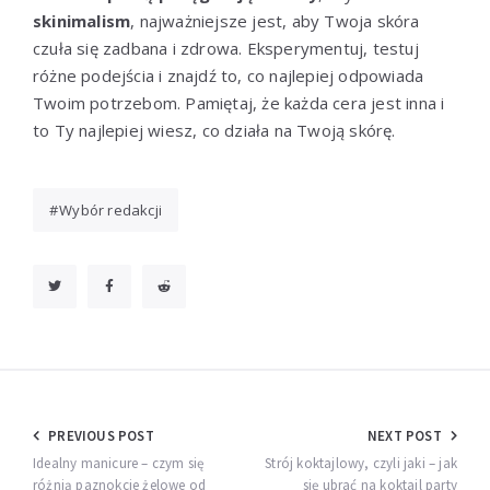
skinimalism
, najważniejsze jest, aby Twoja skóra
czuła się zadbana i zdrowa. Eksperymentuj, testuj
różne podejścia i znajdź to, co najlepiej odpowiada
Twoim potrzebom. Pamiętaj, że każda cera jest inna i
to Ty najlepiej wiesz, co działa na Twoją skórę.
Wybór redakcji
Nawigacja
PREVIOUS POST
NEXT POST
wpisu
Idealny manicure – czym się
Strój koktajlowy, czyli jaki – jak
różnią paznokcie żelowe od
się ubrać na koktajl party