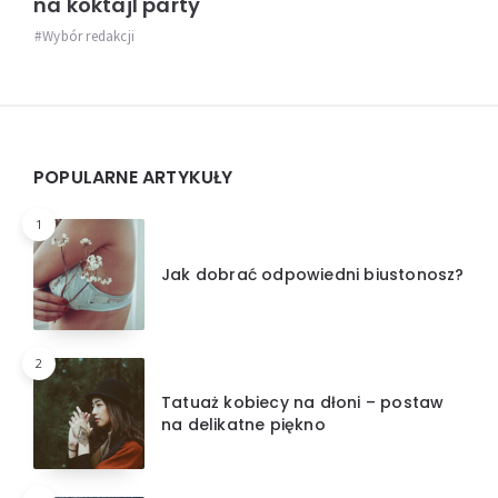
na koktajl party
Wybór redakcji
Widgets
POPULARNE ARTYKUŁY
1
Jak dobrać odpowiedni biustonosz?
2
Tatuaż kobiecy na dłoni – postaw
na delikatne piękno