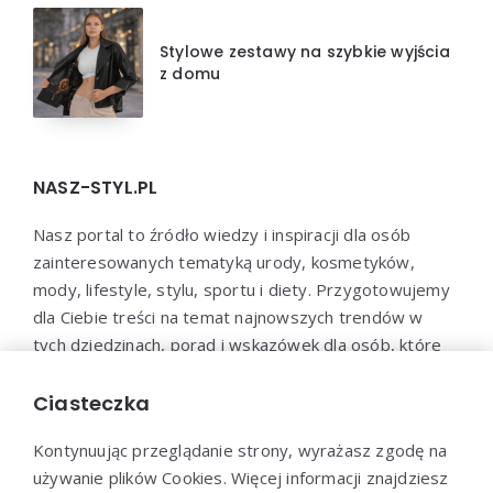
Stylowe zestawy na szybkie wyjścia
z domu
NASZ-STYL.PL
Nasz portal to źródło wiedzy i inspiracji dla osób
zainteresowanych tematyką urody, kosmetyków,
mody, lifestyle, stylu, sportu i diety. Przygotowujemy
dla Ciebie treści na temat najnowszych trendów w
tych dziedzinach, porad i wskazówek dla osób, które
chcą zadbać o swoje zdrowie, urodę i samopoczucie.
Dołącz do naszej społeczności i bądź na bieżąco z
Ciasteczka
najnowszymi trendami!
Kontynuując przeglądanie strony, wyrażasz zgodę na
używanie plików Cookies. Więcej informacji znajdziesz