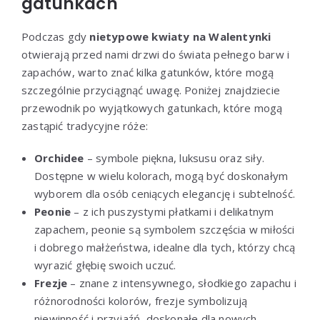
gatunkach
Podczas gdy
nietypowe kwiaty na Walentynki
otwierają przed nami drzwi do świata pełnego barw i
zapachów, warto znać kilka gatunków, które mogą
szczególnie przyciągnąć uwagę. Poniżej znajdziecie
przewodnik po wyjątkowych gatunkach, które mogą
zastąpić tradycyjne róże:
Orchidee
– symbole piękna, luksusu oraz siły.
Dostępne w wielu kolorach, mogą być doskonałym
wyborem dla osób ceniących elegancję i subtelność.
Peonie
– z ich puszystymi płatkami i delikatnym
zapachem, peonie są symbolem szczęścia w miłości
i dobrego małżeństwa, idealne dla tych, którzy chcą
wyrazić głębię swoich uczuć.
Frezje
– znane z intensywnego, słodkiego zapachu i
różnorodności kolorów, frezje symbolizują
niewinność i przyjaźń, doskonałe dla nowych