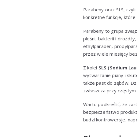
Parabeny oraz SLS, czyli
konkretne funkcje, które
Parabeny to grupa zwią
pleśni, bakterii i drożd
ethylparaben, propylpar
przez wiele miesięcy be
Z kolei
SLS (Sodium Laur
wytwarzanie piany i skut
także past do zębów. Dzi
zwłaszcza przy częstym
Warto podkreślić, że za
bezpieczeństwo produktó
budzi kontrowersje, nap