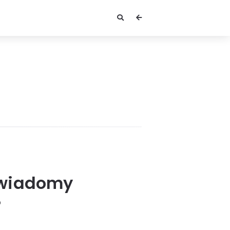
świadomy
?