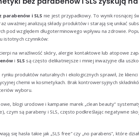
etyki bez parabenów i SLS zyskują na
z parabenów i SLS
nie jest przypadkowy. To wynik rosnącej ś
z uważniej analizują składy produktów i starają się unikać subst
nych pod względem długoterminowego wpływu na zdrowie. Popul
u istotnych czynników:
cierpi na wrażliwość skóry, alergie kontaktowe lub atopowe zap
benów
i
SLS
są często delikatniejsze i mniej inwazyjne dla usz
rynku produktów naturalnych i ekologicznych sprawił, że klienci
dycyjnej chemii w kosmetykach. Brak kontrowersyjnych składnikó
eriów wyboru.
owe, blogi urodowe i kampanie marek „clean beauty” systematy
), czym są parabeny i SLS, często podkreślając negatywne skoj
iają się hasła takie jak „SLS free” czy „no parabens”, które dzi