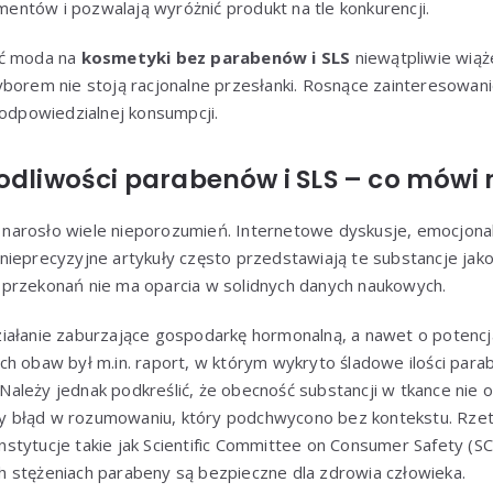
ntów i pozwalają wyróżnić produkt na tle konkurencji.
oć moda na
kosmetyki bez parabenów i SLS
niewątpliwie wiąże
yborem nie stoją racjonalne przesłanki. Rosnące zainteresowa
 odpowiedzialnej konsumpcji.
kodliwości parabenów i SLS – co mówi
narosło wiele nieporozumień. Internetowe dyskusje, emocjona
nieprecyzyjne artykuły często przedstawiają te substancje jak
przekonań nie ma oparcia w solidnych danych naukowych.
iałanie zaburzające gospodarkę hormonalną, a nawet o potencja
ch obaw był m.in. raport, w którym wykryto śladowe ilości par
ależy jednak podkreślić, że obecność substancji w tkance nie 
 błąd w rozumowaniu, który podchwycono bez kontekstu. Rzet
tytucje takie jak Scientific Committee on Consumer Safety (SC
 stężeniach parabeny są bezpieczne dla zdrowia człowieka.