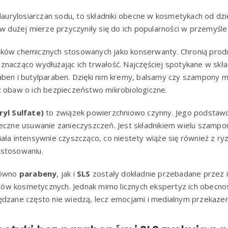
 laurylosiarczan sodu, to składniki obecne w kosmetykach od dzie
 w dużej mierze przyczyniły się do ich popularności w przemyś
zków chemicznych stosowanych jako konserwanty. Chronią pro
ży, znacząco wydłużając ich trwałość. Najczęściej spotykane w sk
aben i butylparaben. Dzięki nim kremy, balsamy czy szampon
z obaw o ich bezpieczeństwo mikrobiologiczne.
yl Sulfate)
to związek powierzchniowo czynny. Jego podstawo
eczne usuwanie zanieczyszczeń. Jest składnikiem wielu szampon
ała intensywnie czyszcząco, co niestety wiąże się również z ry
 stosowaniu.
równo
parabeny
, jak i
SLS
zostały dokładnie przebadane przez i
w kosmetycznych. Jednak mimo licznych ekspertyz ich obecno
ędzane często nie wiedzą, lecz emocjami i medialnym przekaze