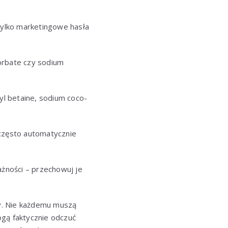
 tylko marketingowe hasła
orbate czy sodium
yl betaine, sodium coco-
 często automatycznie
żności – przechowuj je
ry. Nie każdemu muszą
mogą faktycznie odczuć