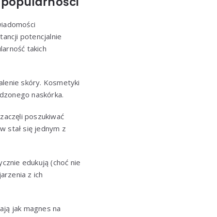
 popularności
wiadomości
ancji potencjalnie
arność takich
alenie skóry. Kosmetyki
kodzonego naskórka.
 zaczęli poszukiwać
w stał się jednym z
cznie edukują (choć nie
arzenia z ich
ałają jak magnes na