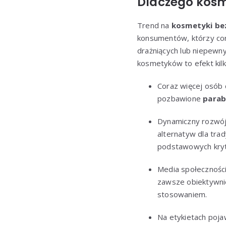
Dlaczego kosm
Trend na
kosmetyki be
konsumentów, którzy cora
drażniących lub niepew
kosmetyków to efekt kilk
Coraz więcej osób 
pozbawione
para
Dynamiczny rozwój 
alternatyw dla tra
podstawowych kryt
Media społeczności
zawsze obiektywnie
stosowaniem.
Na etykietach pojaw