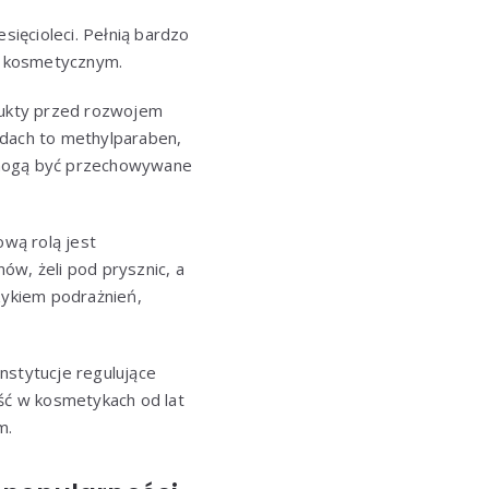
sięcioleci. Pełnią bardzo
le kosmetycznym.
dukty przed rozwojem
ładach to methylparaben,
y mogą być przechowywane
wą rolą jest
ów, żeli pod prysznic, a
zykiem podrażnień,
nstytucje regulujące
ść w kosmetykach od lat
m.