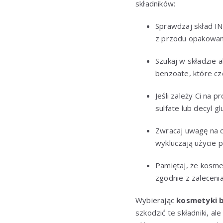
składników:
Sprawdzaj skład IN
z przodu opakowan
Szukaj w składzie 
benzoate, które c
Jeśli zależy Ci na 
sulfate lub decyl g
Zwracaj uwagę na c
wykluczają użycie 
Pamiętaj, że kosme
zgodnie z zaleceni
Wybierając
kosmetyki b
szkodzić te składniki, al