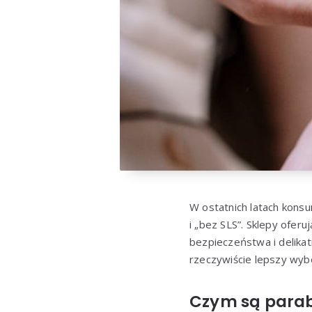
W ostatnich latach kons
i „bez SLS”. Sklepy ofer
bezpieczeństwa i delikat
rzeczywiście lepszy wybó
Czym są parabe