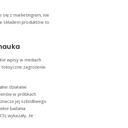
 się z marketingiem, nie
nie składem produktów to
 nauka
lne wpisy w mediach
o toksyczne zagrożenie.
lne działanie
abenów w próbkach
oznacza jej szkodliwego
elne badania
CS) wykazały, że