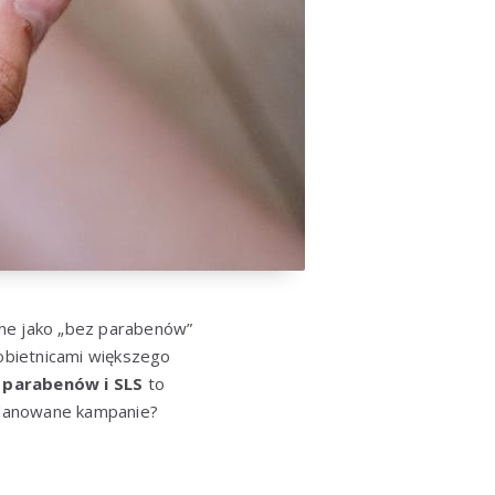
one jako „bez parabenów”
 obietnicami większego
 parabenów i SLS
to
aplanowane kampanie?