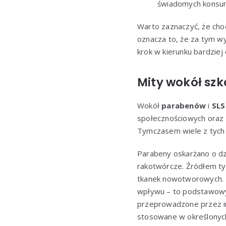
świadomych konsume
Warto zaznaczyć, że ch
oznacza to, że za tym w
krok w kierunku bardziej
Mity wokół sz
Wokół
parabenów
i
SLS
społecznościowych oraz 
Tymczasem wiele z tych 
Parabeny oskarżano o dz
rakotwórcze. Źródłem ty
tkanek nowotworowych. N
wpływu – to podstawowy
przeprowadzone przez ins
stosowane w określonych