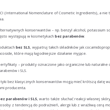
CI (International Nomenclature of Cosmetic Ingredients), a nie
ia.
alternatywnych konserwantów – np. benzyl alcohol, potassium s
zęsto występują w kosmetykach
bez parabenów
.
produktach
bez SLS
, wypatruj takich składników jak cocamidoprop
lucoside, które mają łagodniejsze działanie myjące.
ertyfikaty – produkty oznaczone jako organiczne lub naturalne
parabenów i SLS.
tyki bez klasycznych konserwantów mogą mieć krótszą datę wa
ami producenta.
ez parabenów i SLS
, warto także słuchać reakcji własnej skó
e osoby z tendencją do podrażnień, alergii lub z wrażliwą cerą 