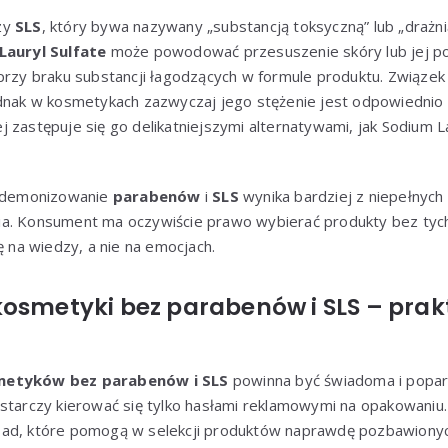
zy
SLS
, który bywa nazywany „substancją toksyczną” lub „draż
Lauryl Sulfate
może powodować przesuszenie skóry lub jej pod
przy braku substancji łagodzących w formule produktu. Związek
ednak w kosmetykach zazwyczaj jego stężenie jest odpowiednio
 zastępuje się go delikatniejszymi alternatywami, jak Sodium La
, demonizowanie
parabenów
i
SLS
wynika bardziej z niepełnych i
a. Konsument ma oczywiście prawo wybierać produkty bez tych 
ę na wiedzy, a nie na emocjach.
kosmetyki bez parabenów i SLS – pra
etyków bez parabenów i SLS
powinna być świadoma i popar
ystarczy kierować się tylko hasłami reklamowymi na opakowaniu
sad, które pomogą w selekcji produktów naprawdę pozbawionyc