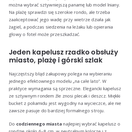
można wybrać sztywniejszą panamę lub model lniany.
Na plażę sprawdzi się szerokie rondo, ale trzeba
zaakceptować jego wadę: przy wietrze działa jak
żagiel, a podczas siedzenia na leżaku lub opierania
głowy o fotel może przeszkadzać.
Jeden kapelusz rzadko obsłuży
miasto, plażę i górski szlak
Najczęstszy błąd zakupowy polega na wybieraniu
jednego efektownego modelu „na całe lato”. W
praktyce wymagania są sprzeczne. Elegancki kapelusz
ze sztywnym rondem źle znosi plecak i deszcz. Miękki
bucket z poliamidu jest wygodny na wycieczce, ale nie
zawsze pasuje do bardziej formalnego stroju.
Do
codziennego miasta
najlepiej wybrać kapelusz o
rondzie około 6–8 cm, w neutralnym kolorze i z