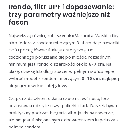
Rondo, filtr UPF i dopasowanie:
trzy parametry ważniejsze niż
fason
Największą różnicę robi
szerokość ronda
. Wąski trilby
albo fedora z rondem mierzącym 3–4 cm daje niewielki
cień i pełni głównie funkcję estetyczną. Do
codziennego poruszania się po mieście rozsądnym
minimum jest rondo o szerokości około
6–7 cm
. Na
plażę, działkę lub długi spacer w pełnym słońcu lepiej
wybrać model z rondem mierzącym
8–10 cm
, najlepiej
biegnącym wokół całej głowy.
Czapka z daszkiem osłania czoło i część nosa, lecz
pozostawia odkryte uszy, policzki i kark. Daszek bywa
praktyczny podczas biegania albo jazdy na rowerze,
ale nie jest funkcjonalnym odpowiednikiem kapelusza z
pełnym rondem.