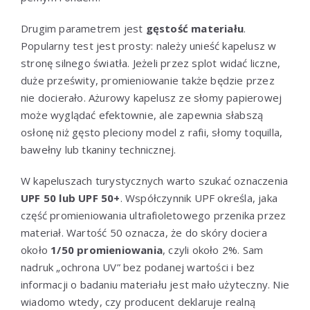
Drugim parametrem jest
gęstość materiału
.
Popularny test jest prosty: należy unieść kapelusz w
stronę silnego światła. Jeżeli przez splot widać liczne,
duże prześwity, promieniowanie także będzie przez
nie docierało. Ażurowy kapelusz ze słomy papierowej
może wyglądać efektownie, ale zapewnia słabszą
osłonę niż gęsto pleciony model z rafii, słomy toquilla,
bawełny lub tkaniny technicznej.
W kapeluszach turystycznych warto szukać oznaczenia
UPF 50 lub UPF 50+
. Współczynnik UPF określa, jaka
część promieniowania ultrafioletowego przenika przez
materiał. Wartość 50 oznacza, że do skóry dociera
około
1/50 promieniowania
, czyli około 2%. Sam
nadruk „ochrona UV” bez podanej wartości i bez
informacji o badaniu materiału jest mało użyteczny. Nie
wiadomo wtedy, czy producent deklaruje realną