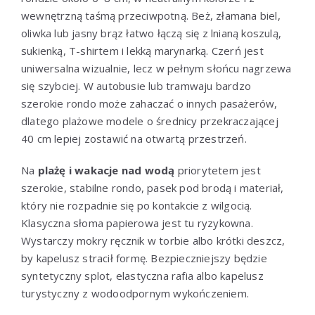
wewnętrzną taśmą przeciwpotną. Beż, złamana biel,
oliwka lub jasny brąz łatwo łączą się z lnianą koszulą,
sukienką, T-shirtem i lekką marynarką. Czerń jest
uniwersalna wizualnie, lecz w pełnym słońcu nagrzewa
się szybciej. W autobusie lub tramwaju bardzo
szerokie rondo może zahaczać o innych pasażerów,
dlatego plażowe modele o średnicy przekraczającej
40 cm lepiej zostawić na otwartą przestrzeń.
Na
plażę i wakacje nad wodą
priorytetem jest
szerokie, stabilne rondo, pasek pod brodą i materiał,
który nie rozpadnie się po kontakcie z wilgocią.
Klasyczna słoma papierowa jest tu ryzykowna.
Wystarczy mokry ręcznik w torbie albo krótki deszcz,
by kapelusz stracił formę. Bezpieczniejszy będzie
syntetyczny splot, elastyczna rafia albo kapelusz
turystyczny z wodoodpornym wykończeniem.