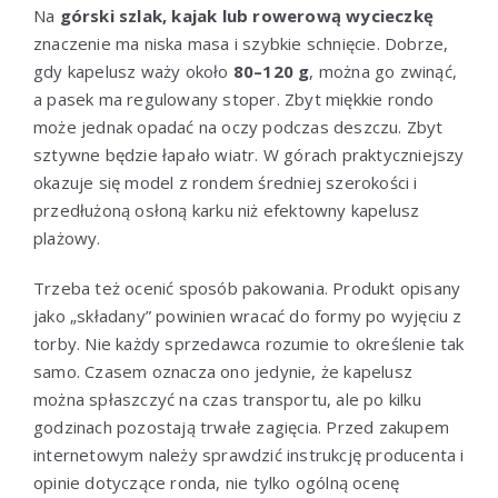
Na
górski szlak, kajak lub rowerową wycieczkę
znaczenie ma niska masa i szybkie schnięcie. Dobrze,
gdy kapelusz waży około
80–120 g
, można go zwinąć,
a pasek ma regulowany stoper. Zbyt miękkie rondo
może jednak opadać na oczy podczas deszczu. Zbyt
sztywne będzie łapało wiatr. W górach praktyczniejszy
okazuje się model z rondem średniej szerokości i
przedłużoną osłoną karku niż efektowny kapelusz
plażowy.
Trzeba też ocenić sposób pakowania. Produkt opisany
jako „składany” powinien wracać do formy po wyjęciu z
torby. Nie każdy sprzedawca rozumie to określenie tak
samo. Czasem oznacza ono jedynie, że kapelusz
można spłaszczyć na czas transportu, ale po kilku
godzinach pozostają trwałe zagięcia. Przed zakupem
internetowym należy sprawdzić instrukcję producenta i
opinie dotyczące ronda, nie tylko ogólną ocenę