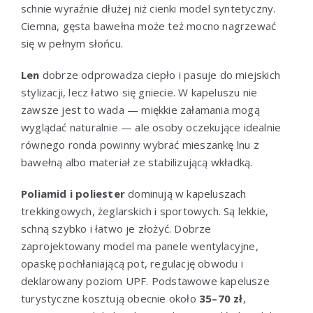
schnie wyraźnie dłużej niż cienki model syntetyczny.
Ciemna, gęsta bawełna może też mocno nagrzewać
się w pełnym słońcu.
Len
dobrze odprowadza ciepło i pasuje do miejskich
stylizacji, lecz łatwo się gniecie. W kapeluszu nie
zawsze jest to wada — miękkie załamania mogą
wyglądać naturalnie — ale osoby oczekujące idealnie
równego ronda powinny wybrać mieszankę lnu z
bawełną albo materiał ze stabilizującą wkładką.
Poliamid i poliester
dominują w kapeluszach
trekkingowych, żeglarskich i sportowych. Są lekkie,
schną szybko i łatwo je złożyć. Dobrze
zaprojektowany model ma panele wentylacyjne,
opaskę pochłaniającą pot, regulację obwodu i
deklarowany poziom UPF. Podstawowe kapelusze
turystyczne kosztują obecnie około
35–70 zł
,