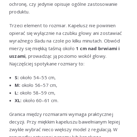
ochronę, czy jedynie opisuje ogólne zastosowanie
produktu.
Trzeci element to rozmiar. Kapelusz nie powinien
opierać się wyłącznie na czubku głowy ani zostawiać
wyraźnego śladu na czole po kilku minutach. Obwód
mierzy się miękką taśmą około
1 cm nad brwiami i
uszami
, prowadząc ją poziomo wokół głowy.
Najczęściej spotykane rozmiary to:
S:
około 54–55 cm,
M:
około 56–57 cm,
L:
około 58–59 cm,
XL:
około 60–61 cm.
Granica między rozmiarami wymaga praktycznej
decyzji. Przy miękkim kapeluszu bawełnianym lepiej
zwykle wybrać nieco większy model z regulacją. W
przypadku sztywnej panamy lub kapelusza