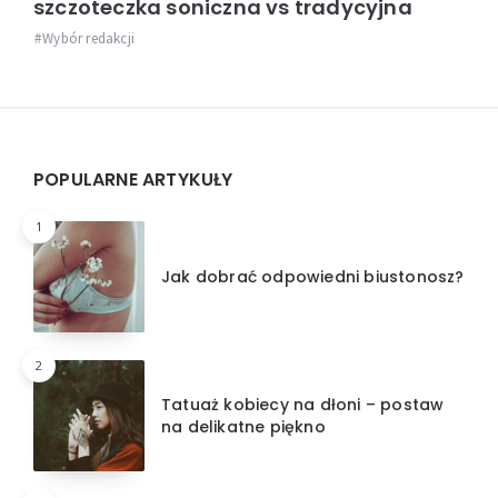
szczoteczka soniczna vs tradycyjna
Wybór redakcji
Widgets
POPULARNE ARTYKUŁY
1
Jak dobrać odpowiedni biustonosz?
2
Tatuaż kobiecy na dłoni – postaw
na delikatne piękno