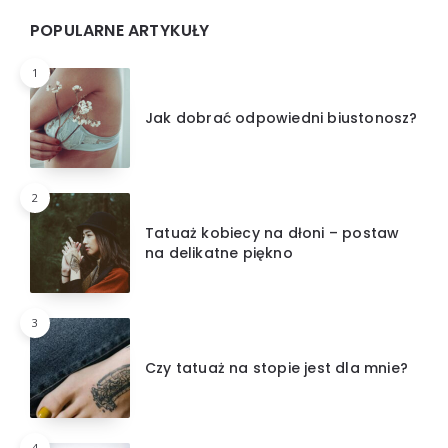
Widgets
POPULARNE ARTYKUŁY
1
Jak dobrać odpowiedni biustonosz?
2
Tatuaż kobiecy na dłoni – postaw
na delikatne piękno
3
Czy tatuaż na stopie jest dla mnie?
4