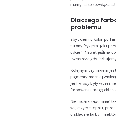
mamy na to rozwiązania!
Dlaczego
farb
problemu
Zbyt ciemny kolor po
fa
strony fryzjera, jak i p
odcień. Nawet jeśli na o
zwłaszcza gdy farbujemy 
Kolejnym czynnikiem jes
pigmenty mocniej wnikną
jeśli włosy były wcześn
farbowaniu, mogą chłoną
Nie można zapominać tak
większym stopniu, przez
o składzie farby – niektó