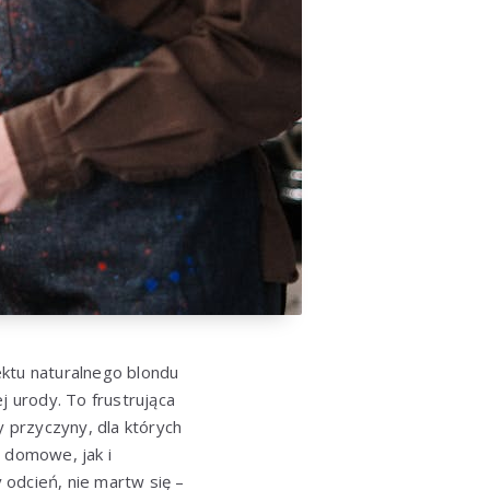
ktu naturalnego blondu
j urody. To frustrująca
y przyczyny, dla których
 domowe, jak i
y odcień, nie martw się –