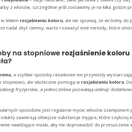
farby z włosów, szczególnie jeśli zostawimy je na kilka godzin 
w lekkim
rozjaśnieniu koloru
, ale nie sprawią, że wrócimy do
kt jest nadal zbyt ciemny, warto rozważyć inne metody, które omó
by na stopniowe
rozjaśnienie koloru
ła?
iemna
, a szybkie sposoby ratunkowe nie przyniosły wystarczaj
e stopniowo, ale skutecznie pomogą w
rozjaśnieniu koloru
. D
zabiegi fryzjerskie, a jednocześnie pozwalają uniknąć dodatkow
opularnych sposobów jest regularne mycie włosów szamponem 
odukty zawierają silniejsze substancje myjące, które szybciej
ywnie nawilżające maski, aby nie doprowadzić do przesuszenia