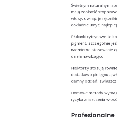
Świetnym naturalnym spos
mają zdolność stopniowe
włosy, owinąć je ręcznik
dokładnie umyć, najlepie
Płukanki cytrynowe to k
pigment, szczególnie jeś
nadmierne stosowanie cy
działa nawilżająco.
Niektórzy stosują równie
dodatkowo pielęgnują wł
ciemny odcień, zwłaszcza
Domowe metody wymagają
ryzyka zniszczenia włos
Profesjonalne