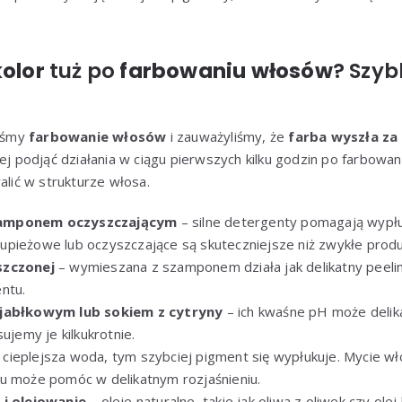
kolor
tuż po
farbowaniu włosów
? Szyb
liśmy
farbowanie włosów
i zauważyliśmy, że
farba wyszła za
iej podjąć działania w ciągu pierwszych kilku godzin po farbowa
alić w strukturze włosa.
amponem oczyszczającym
– silne detergenty pomagają wypł
pieżowe lub oczyszczające są skuteczniejsze niż zwykłe produ
szczonej
– wymieszana z szamponem działa jak delikatny peel
ntu.
 jabłkowym lub sokiem z cytryny
– ich kwaśne pH może delikat
sujemy je kilkukrotnie.
 cieplejsza woda, tym szybciej pigment się wypłukuje. Mycie w
u może pomóc w delikatnym rozjaśnieniu.
 i olejowanie
– oleje naturalne, takie jak oliwa z oliwek czy ol