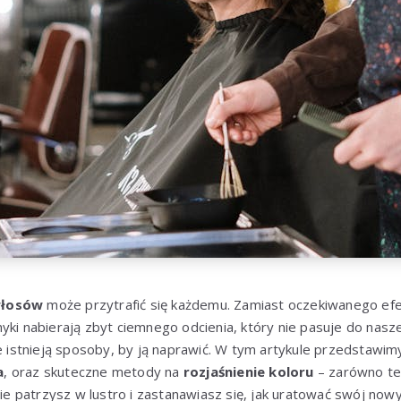
włosów
może przytrafić się każdemu. Zamiast oczekiwanego efe
yki nabierają zbyt ciemnego odcienia, który nie pasuje do nasze
ie istnieją sposoby, by ją naprawić. W tym artykule przedstawim
a
, oraz skuteczne metody na
rozjaśnienie koloru
– zarówno te
nie patrzysz w lustro i zastanawiasz się, jak uratować swój now