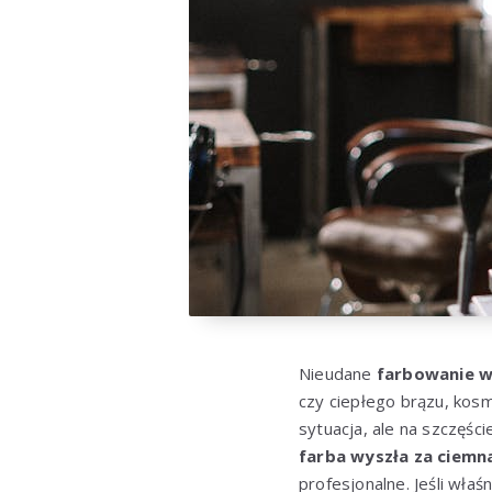
Nieudane
farbowanie 
czy ciepłego brązu, kosm
sytuacja, ale na szczęśc
farba wyszła za ciemn
profesjonalne. Jeśli właś