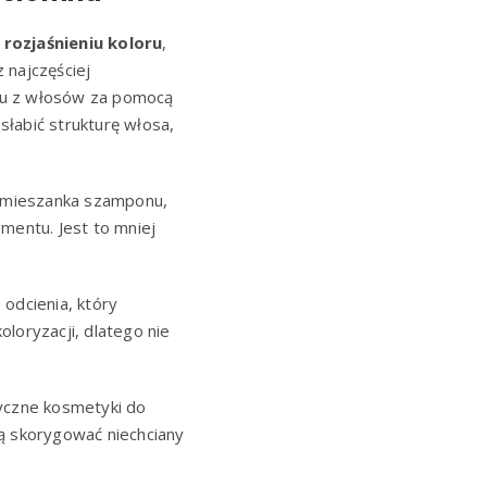
m
rozjaśnieniu koloru
,
 najczęściej
tu z włosów za pomocą
łabić strukturę włosa,
To mieszanka szamponu,
gmentu. Jest to mniej
odcienia, który
loryzacji, dlatego nie
tyczne kosmetyki do
ją skorygować niechciany