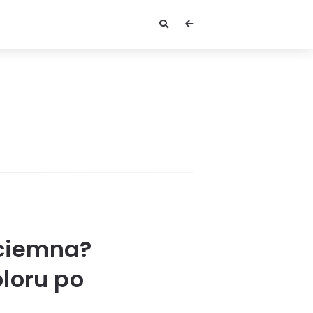
 ciemna?
loru po