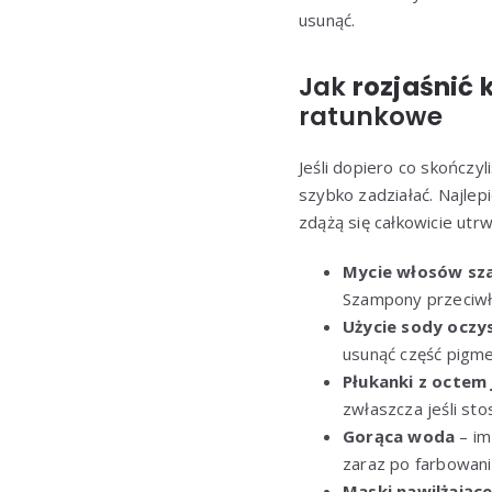
usunąć.
Jak
rozjaśnić 
ratunkowe
Jeśli dopiero co skończy
szybko zadziałać. Najlep
zdążą się całkowicie utrw
Mycie włosów sz
Szampony przeciwłu
Użycie sody oczy
usunąć część pigme
Płukanki z octem
zwłaszcza jeśli sto
Gorąca woda
– im
zaraz po farbowani
Maski nawilżające