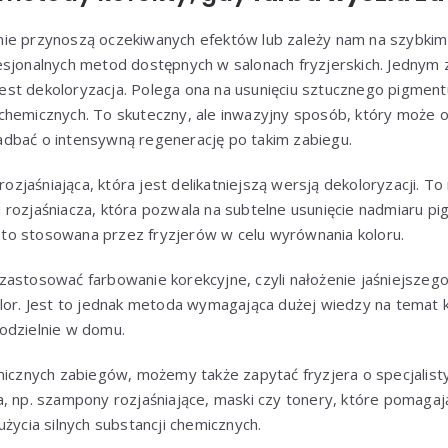
nie przynoszą oczekiwanych efektów lub zależy nam na szybki
sjonalnych metod dostępnych w salonach fryzjerskich. Jednym z
st dekoloryzacja. Polega ona na usunięciu sztucznego pigmen
hemicznych. To skuteczny, ale inwazyjny sposób, który może os
dbać o intensywną regenerację po takim zabiegu.
 rozjaśniająca, która jest delikatniejszą wersją dekoloryzacji. 
ści rozjaśniacza, która pozwala na subtelne usunięcie nadmiaru pi
o stosowana przez fryzjerów w celu wyrównania koloru.
astosować farbowanie korekcyjne, czyli nałożenie jaśniejszego 
lor. Jest to jednak metoda wymagająca dużej wiedzy na temat ko
odzielnie w domu.
emicznych zabiegów, możemy także zapytać fryzjera o specjalis
a, np. szampony rozjaśniające, maski czy tonery, które pomaga
użycia silnych substancji chemicznych.