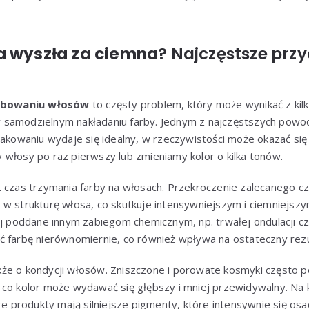
a wyszła za ciemna
? Najczęstsze prz
rbowaniu włosów
to częsty problem, który może wynikać z ki
rzy samodzielnym nakładaniu farby. Jednym z najczęstszych pow
pakowaniu wydaje się idealny, w rzeczywistości może okazać się
włosy po raz pierwszy lub zmieniamy kolor o kilka tonów.
t czas trzymania farby na włosach. Przekroczenie zalecanego c
 w strukturę włosa, co skutkuje intensywniejszym i ciemniejs
iej poddane innym zabiegom chemicznym, np. trwałej ondulacji 
ć farbę nierównomiernie, co również wpływa na ostateczny rezu
że o kondycji włosów. Zniszczone i porowate kosmyki często po
 co kolor może wydawać się głębszy i mniej przewidywalny. Na
re produkty mają silniejsze pigmenty, które intensywnie się osad