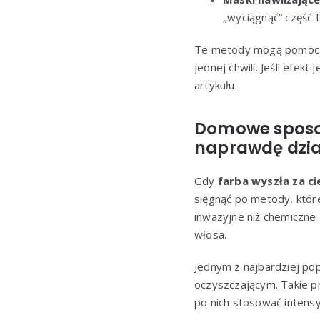
„wyciągnąć” część 
Te metody mogą pomóc 
jednej chwili. Jeśli efe
artykułu.
Domowe sposo
naprawdę dzia
Gdy
farba wyszła za c
sięgnąć po metody, któr
inwazyjne niż chemiczne 
włosa.
Jednym z najbardziej p
oczyszczającym. Takie pr
po nich stosować intens