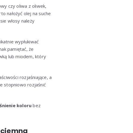
wy czy oliwa z oliwek,
to nałożyć olej na suche
asie włosy należy
ikatnie wypłukiwać
nak pamiętać, że
wką lub miodem, który
ściwości rozjaśniające, a
e stopniowo rozjaśnić
śnienie koloru
bez
a ciemna