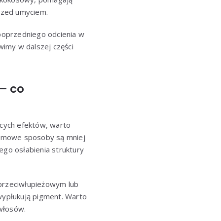
przed umyciem.
 poprzedniego odcienia w
wimy w dalszej części
– co
ących efektów, warto
omowe sposoby są mniej
ego osłabienia struktury
przeciwłupieżowym lub
 wypłukują pigment. Warto
 włosów.