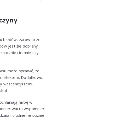
yczyny
lku błędów, zarówno ze
odów jest źle dobrany
 znacznie ciemniejszy,
zasu może sprawić, że
zym efektem. Dodatkowo,
czy wcześniejszemu
ltat.
chłaniają farbę w
 koniec warto wspomnieć
zają i trudniej je później