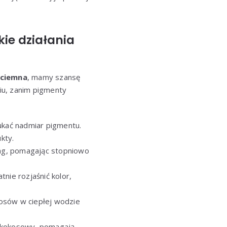
kie działania
 ciemna
, mamy szansę
niu, zanim pigmenty
ukać nadmiar pigmentu.
kty.
ing, pomagając stopniowo
nie rozjaśnić kolor,
łosów w ciepłej wodzie
ej kokosowy, pomagają