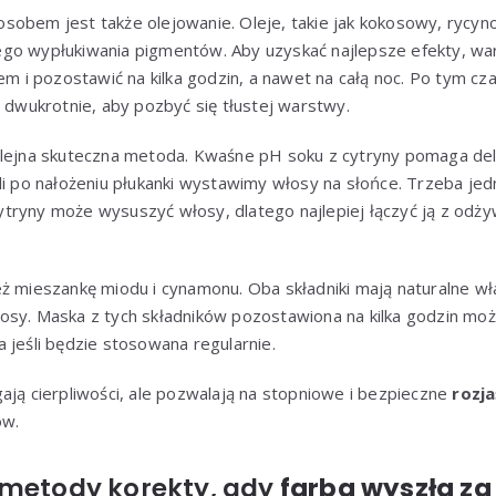
obem jest także olejowanie. Oleje, takie jak kokosowy, rycyno
go wypłukiwania pigmentów. Aby uzyskać najlepsze efekty, war
iem i pozostawić na kilka godzin, a nawet na całą noc. Po tym cz
j dwukrotnie, aby pozbyć się tłustej warstwy.
olejna skuteczna metoda. Kwaśne pH soku z cytryny pomaga del
li po nałożeniu płukanki wystawimy włosy na słońce. Trzeba jed
tryny może wysuszyć włosy, dlatego najlepiej łączyć ją z odży
ż mieszankę miodu i cynamonu. Oba składniki mają naturalne wła
osy. Maska z tych składników pozostawiona na kilka godzin moż
 jeśli będzie stosowana regularnie.
 cierpliwości, ale pozwalają na stopniowe i bezpieczne
rozja
ów.
 metody korekty, gdy
farba wyszła z