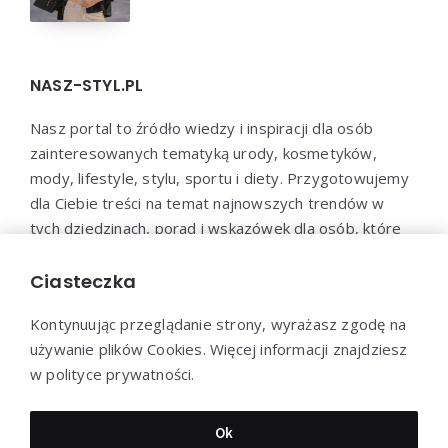
NASZ-STYL.PL
Nasz portal to źródło wiedzy i inspiracji dla osób
zainteresowanych tematyką urody, kosmetyków,
mody, lifestyle, stylu, sportu i diety. Przygotowujemy
dla Ciebie treści na temat najnowszych trendów w
tych dziedzinach, porad i wskazówek dla osób, które
chcą zadbać o swoje zdrowie, urodę i samopoczucie.
Dołącz do naszej społeczności i bądź na bieżąco z
Ciasteczka
najnowszymi trendami!
Kontynuując przeglądanie strony, wyrażasz zgodę na
używanie plików Cookies. Więcej informacji znajdziesz
w polityce prywatności.
Dziękujemy za wizytę - Nasz-styl.pl © 2022
Ok