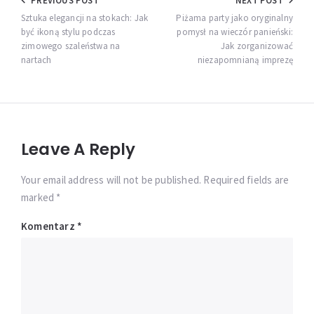
Nawigacja
PREVIOUS POST
NEXT POST
wpisu
Sztuka elegancji na stokach: Jak
Piżama party jako oryginalny
być ikoną stylu podczas
pomysł na wieczór panieński:
zimowego szaleństwa na
Jak zorganizować
nartach
niezapomnianą imprezę
Leave A Reply
Your email address will not be published. Required fields are
marked *
Komentarz
*