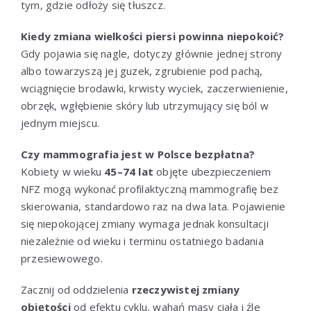
tym, gdzie odłoży się tłuszcz.
Kiedy zmiana wielkości piersi powinna niepokoić?
Gdy pojawia się nagle, dotyczy głównie jednej strony
albo towarzyszą jej guzek, zgrubienie pod pachą,
wciągnięcie brodawki, krwisty wyciek, zaczerwienienie,
obrzęk, wgłębienie skóry lub utrzymujący się ból w
jednym miejscu.
Czy mammografia jest w Polsce bezpłatna?
Kobiety w wieku
45–74 lat
objęte ubezpieczeniem
NFZ mogą wykonać profilaktyczną mammografię bez
skierowania, standardowo raz na dwa lata. Pojawienie
się niepokojącej zmiany wymaga jednak konsultacji
niezależnie od wieku i terminu ostatniego badania
przesiewowego.
Zacznij od oddzielenia
rzeczywistej zmiany
objętości
od efektu cyklu, wahań masy ciała i źle