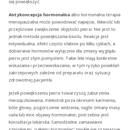
się powiększyć.
Antykoncepcja hormonalna
albo hormonalna terapia
menopauzalna może powodować napięcie, tkliwość lub
przejściowe zwiększenie objętości piersi. Nie jest to
jednak metoda powiększania biustu. Reakcja jest
indywidualna, efekt często słabnie po kilku cyklach, a
dobieranie hormonów wyłącznie dla zmiany wyglądu
piersi jest złym pomysłem. Takie leki mają konkretne
wskazania i przeciwwskazania, w tym ryzyko powikłań
zakrzepowych zależne od preparatu oraz sytuacji
zdrowotnej pacjentki.
Jeżeli powiększeniu piersi towarzyszą zaburzenia
miesiączkowania, mlekotok poza okresem karmienia,
bóle głowy, pogorszenie widzenia, nagłe zmiany masy
ciała lub inne objawy hormonalne, potrzebna jest
konsultacja lekarska. Samodzielne zamawianie
szerokiego „pakietu hormonów” zwykle nie rozwiązuje