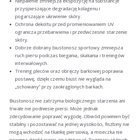
Niepalenie zmniejsza ekspozycję na substancje
przyspieszające degradację kolagenu i
pogarszające ukrwienie skóry.
Ochrona dekoltu przed promieniowaniem UV
ogranicza przebarwienia i przedwczesne starzenie
skóry.
Dobrze dobrany biustonosz sportowy zmniejsza
ruch piersi podczas biegania, skakania i treningów
interwałowych.
Trening pleców oraz obręczy barkowej poprawia
postawę, dzięki czemu biust nie wygląda na
„schowany” przy zaokrąglonych barkach.
Biustonosz nie zatrzyma biologicznego starzenia ani
trwale nie podniesie piersi. Może jednak
zdecydowanie poprawić wygodę. Obwód powinien być
stabilny i pozostawać na jednej wysokości, fiszbiny nie
mogą wchodzić na tkankę piersiową, a miseczka nie
powinna dzielić piersi ani odstawać. Rozmiary różnych