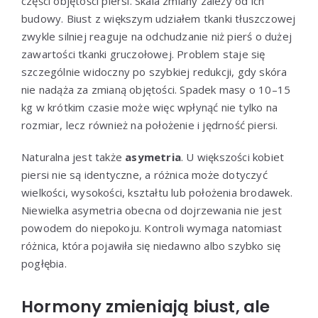
części objętości piersi. Skala zmiany zależy od ich
budowy. Biust z większym udziałem tkanki tłuszczowej
zwykle silniej reaguje na odchudzanie niż pierś o dużej
zawartości tkanki gruczołowej. Problem staje się
szczególnie widoczny po szybkiej redukcji, gdy skóra
nie nadąża za zmianą objętości. Spadek masy o 10–15
kg w krótkim czasie może więc wpłynąć nie tylko na
rozmiar, lecz również na położenie i jędrność piersi.
Naturalna jest także
asymetria
. U większości kobiet
piersi nie są identyczne, a różnica może dotyczyć
wielkości, wysokości, kształtu lub położenia brodawek.
Niewielka asymetria obecna od dojrzewania nie jest
powodem do niepokoju. Kontroli wymaga natomiast
różnica, która pojawiła się niedawno albo szybko się
pogłębia.
Hormony zmieniają biust, ale