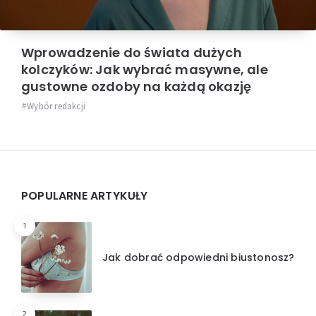
Wprowadzenie do świata dużych
kolczyków: Jak wybrać masywne, ale
gustowne ozdoby na każdą okazję
Wybór redakcji
Widgets
POPULARNE ARTYKUŁY
1
Jak dobrać odpowiedni biustonosz?
2