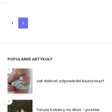
Stronicowanie
1
2
wpisów
Widgets
POPULARNE ARTYKUŁY
1
Jak dobrać odpowiedni biustonosz?
2
Tatuaż kobiecy na dłoni – postaw