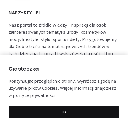
NASZ-STYL.PL
Nasz portal to źródło wiedzy i inspiracji dla osób
zainteresowanych tematyką urody, kosmetyków,
mody, lifestyle, stylu, sportu i diety. Przygotowujemy
dla Ciebie treści na temat najnowszych trendów w
tych dziedzinach, porad i wskazówek dla osób, które
chcą zadbać o swoje zdrowie, urodę i samopoczucie.
Dołącz do naszej społeczności i bądź na bieżąco z
Ciasteczka
najnowszymi trendami!
Kontynuując przeglądanie strony, wyrażasz zgodę na
używanie plików Cookies. Więcej informacji znajdziesz
w polityce prywatności.
Dziękujemy za wizytę - Nasz-styl.pl © 2022
Ok