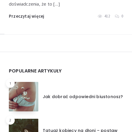
doświadczenia, że to […]
Przeczytaj więcej
412
0
Widgets
POPULARNE ARTYKUŁY
1
Jak dobrać odpowiedni biustonosz?
2
Tatuaż kobiecy na dłoni – postaw