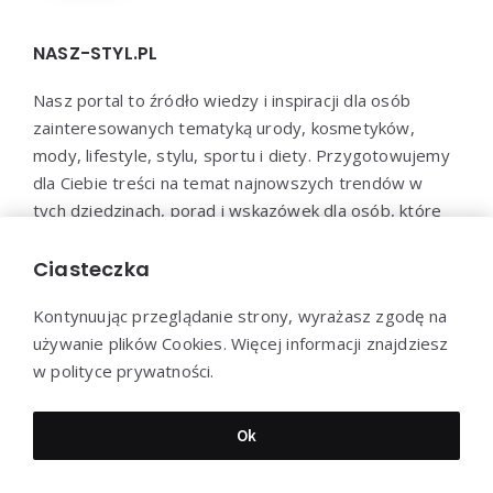
NASZ-STYL.PL
Nasz portal to źródło wiedzy i inspiracji dla osób
zainteresowanych tematyką urody, kosmetyków,
mody, lifestyle, stylu, sportu i diety. Przygotowujemy
dla Ciebie treści na temat najnowszych trendów w
tych dziedzinach, porad i wskazówek dla osób, które
chcą zadbać o swoje zdrowie, urodę i samopoczucie.
Dołącz do naszej społeczności i bądź na bieżąco z
Ciasteczka
najnowszymi trendami!
Kontynuując przeglądanie strony, wyrażasz zgodę na
używanie plików Cookies. Więcej informacji znajdziesz
w polityce prywatności.
Dziękujemy za wizytę - Nasz-styl.pl © 2022
Ok