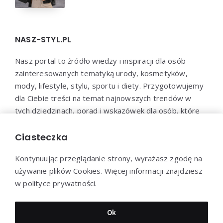
NASZ-STYL.PL
Nasz portal to źródło wiedzy i inspiracji dla osób
zainteresowanych tematyką urody, kosmetyków,
mody, lifestyle, stylu, sportu i diety. Przygotowujemy
dla Ciebie treści na temat najnowszych trendów w
tych dziedzinach, porad i wskazówek dla osób, które
chcą zadbać o swoje zdrowie, urodę i samopoczucie.
Dołącz do naszej społeczności i bądź na bieżąco z
Ciasteczka
najnowszymi trendami!
Kontynuując przeglądanie strony, wyrażasz zgodę na
używanie plików Cookies. Więcej informacji znajdziesz
w polityce prywatności.
Dziękujemy za wizytę - Nasz-styl.pl © 2022
Ok