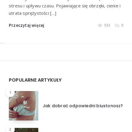
stresu i upływu czasu. Pojawiające się obrzęki, cienie i
utrata sprężystości […]
Przeczytaj więcej
533
0
Widgets
POPULARNE ARTYKUŁY
1
Jak dobrać odpowiedni biustonosz?
2