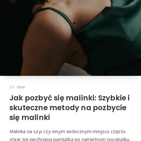
Inne
Jak pozbyć się malinki: Szybkie i
skuteczne metody na pozbycie
się malinki
Malinka na szyi czy innym widocznym miejscu często
staje się niechcianą pamiątką po namiętnym pocałunku.