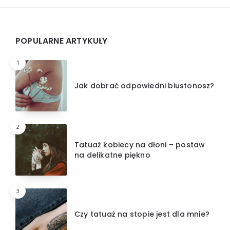
Widgets
POPULARNE ARTYKUŁY
1
Jak dobrać odpowiedni biustonosz?
2
Tatuaż kobiecy na dłoni – postaw
na delikatne piękno
3
Czy tatuaż na stopie jest dla mnie?