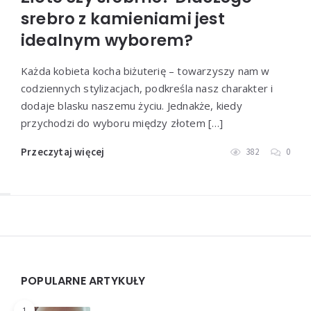
srebro z kamieniami jest
idealnym wyborem?
Każda kobieta kocha biżuterię – towarzyszy nam w
codziennych stylizacjach, podkreśla nasz charakter i
dodaje blasku naszemu życiu. Jednakże, kiedy
przychodzi do wyboru między złotem […]
Przeczytaj więcej
382
0
Widgets
POPULARNE ARTYKUŁY
1