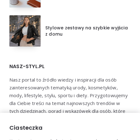
Stylowe zestawy na szybkie wyjścia
z domu
NASZ-STYL.PL
Nasz portal to źródło wiedzy i inspiracji dla osób
zainteresowanych tematyką urody, kosmetyków,
mody, lifestyle, stylu, sportu i diety. Przygotowujemy
dla Ciebie treści na temat najnowszych trendów w
tych dziedzinach, porad i wskazówek dla osób, które
chcą zadbać o swoje zdrowie, urodę i samopoczucie.
Dołącz do naszej społeczności i bądź na bieżąco z
Ciasteczka
najnowszymi trendami!