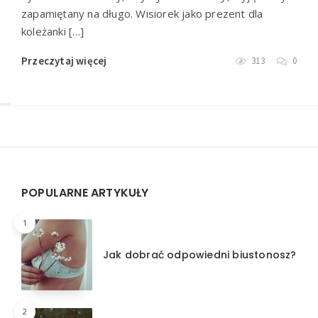
zapamiętany na długo. Wisiorek jako prezent dla
koleżanki […]
Przeczytaj więcej
313
0
Widgets
POPULARNE ARTYKUŁY
1
Jak dobrać odpowiedni biustonosz?
2