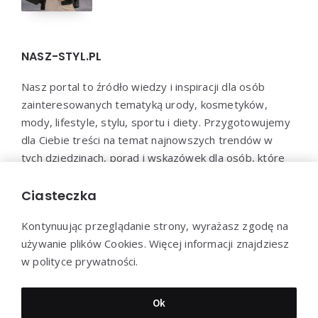
NASZ-STYL.PL
Nasz portal to źródło wiedzy i inspiracji dla osób
zainteresowanych tematyką urody, kosmetyków,
mody, lifestyle, stylu, sportu i diety. Przygotowujemy
dla Ciebie treści na temat najnowszych trendów w
tych dziedzinach, porad i wskazówek dla osób, które
chcą zadbać o swoje zdrowie, urodę i samopoczucie.
Dołącz do naszej społeczności i bądź na bieżąco z
Ciasteczka
najnowszymi trendami!
Kontynuując przeglądanie strony, wyrażasz zgodę na
używanie plików Cookies. Więcej informacji znajdziesz
w polityce prywatności.
Dziękujemy za wizytę - Nasz-styl.pl © 2022
Ok