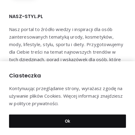
NASZ-STYL.PL
Nasz portal to źródło wiedzy i inspiracji dla osób
zainteresowanych tematyką urody, kosmetyków,
mody, lifestyle, stylu, sportu i diety. Przygotowujemy
dla Ciebie treści na temat najnowszych trendów w
tych dziedzinach, porad i wskazówek dla osób, które
chcą zadbać o swoje zdrowie, urodę i samopoczucie.
Dołącz do naszej społeczności i bądź na bieżąco z
Ciasteczka
najnowszymi trendami!
Kontynuując przeglądanie strony, wyrażasz zgodę na
używanie plików Cookies. Więcej informacji znajdziesz
w polityce prywatności.
Dziękujemy za wizytę - Nasz-styl.pl © 2022
Ok