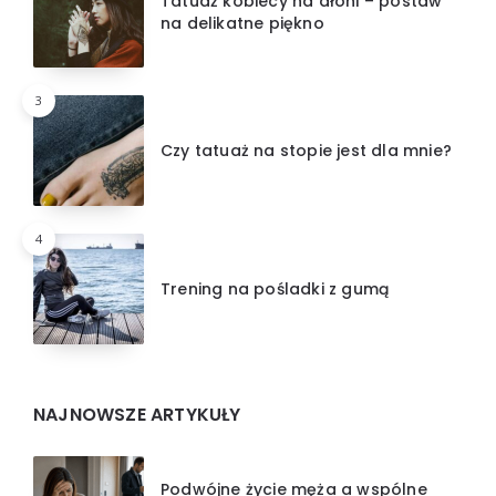
Tatuaż kobiecy na dłoni – postaw
na delikatne piękno
3
Czy tatuaż na stopie jest dla mnie?
4
Trening na pośladki z gumą
NAJNOWSZE ARTYKUŁY
Podwójne życie męża a wspólne