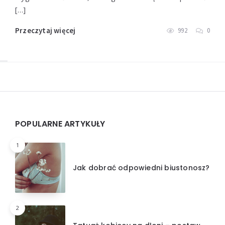
[…]
Przeczytaj więcej
992
0
Widgets
POPULARNE ARTYKUŁY
1
Jak dobrać odpowiedni biustonosz?
2