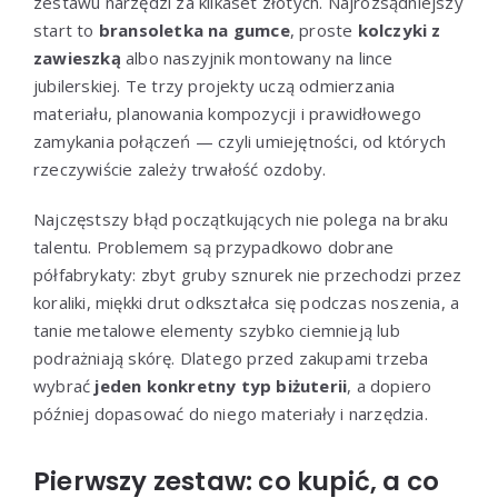
zestawu narzędzi za kilkaset złotych. Najrozsądniejszy
start to
bransoletka na gumce
, proste
kolczyki z
zawieszką
albo naszyjnik montowany na lince
jubilerskiej. Te trzy projekty uczą odmierzania
materiału, planowania kompozycji i prawidłowego
zamykania połączeń — czyli umiejętności, od których
rzeczywiście zależy trwałość ozdoby.
Najczęstszy błąd początkujących nie polega na braku
talentu. Problemem są przypadkowo dobrane
półfabrykaty: zbyt gruby sznurek nie przechodzi przez
koraliki, miękki drut odkształca się podczas noszenia, a
tanie metalowe elementy szybko ciemnieją lub
podrażniają skórę. Dlatego przed zakupami trzeba
wybrać
jeden konkretny typ biżuterii
, a dopiero
później dopasować do niego materiały i narzędzia.
Pierwszy zestaw: co kupić, a co