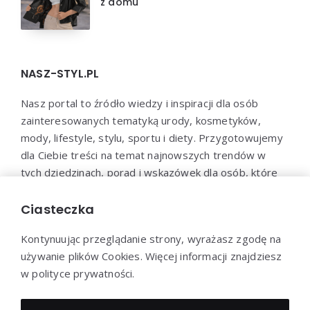
z domu
NASZ-STYL.PL
Nasz portal to źródło wiedzy i inspiracji dla osób
zainteresowanych tematyką urody, kosmetyków,
mody, lifestyle, stylu, sportu i diety. Przygotowujemy
dla Ciebie treści na temat najnowszych trendów w
tych dziedzinach, porad i wskazówek dla osób, które
chcą zadbać o swoje zdrowie, urodę i samopoczucie.
Dołącz do naszej społeczności i bądź na bieżąco z
Ciasteczka
najnowszymi trendami!
Kontynuując przeglądanie strony, wyrażasz zgodę na
używanie plików Cookies. Więcej informacji znajdziesz
w polityce prywatności.