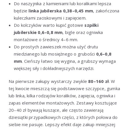
Do naszyjnika z kamieniami lub koralikami lepsza
będzie
linka jubilerska 0,38–0,45 mm
, zakończona
kuleczkami zaciskowymi i zapięciem.
Do kolczyków warto kupić gotowe
szpilki
jubilerskie 0,6–0,8 mm
, bigle oraz ogniwka
montażowe o średnicy 4–6 mm.
Do prostych zawieszek można użyć drutu
miedzianego lub mosiężnego o grubości
0,6–0,8
mm
. Cieńszy łatwo się wygina, a grubszy wymaga
większej siły i dokładniejszych narzędzi.
Na pierwsze zakupy wystarczy zwykle
80–160 zł
. W
tej kwocie mieszczą się podstawowe szczypce, gumka
lub linka, kilka rodzajów koralików, zapięcia, ogniwka i
zapas elementów montażowych. Zestawy kosztujące
20–40 zł bywają kuszące, ale często zawierają
dziesiątki przypadkowych części, z których połowa do
siebie nie pasuje. Lepszy efekt daje zakup mniejszej