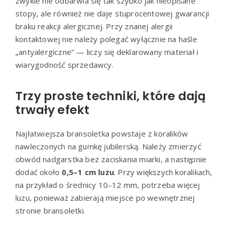
zwykle nie odbarwia się tak szybko jak nieopisane
stopy, ale również nie daje stuprocentowej gwarancji
braku reakcji alergicznej. Przy znanej alergii
kontaktowej nie należy polegać wyłącznie na haśle
„antyalergiczne” — liczy się deklarowany materiał i
wiarygodność sprzedawcy.
Trzy proste techniki, które dają
trwały efekt
Najłatwiejsza bransoletka powstaje z koralików
nawleczonych na gumkę jubilerską. Należy zmierzyć
obwód nadgarstka bez zaciskania miarki, a następnie
dodać około
0,5–1 cm luzu
. Przy większych koralikach,
na przykład o średnicy 10–12 mm, potrzeba więcej
luzu, ponieważ zabierają miejsce po wewnętrznej
stronie bransoletki.