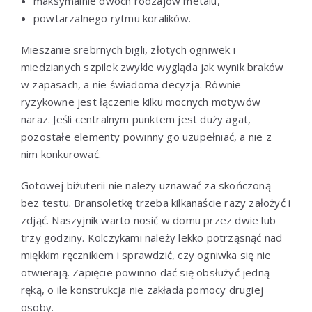
maksymalnie dwóch rodzajów metalu,
powtarzalnego rytmu koralików.
Mieszanie srebrnych bigli, złotych ogniwek i
miedzianych szpilek zwykle wygląda jak wynik braków
w zapasach, a nie świadoma decyzja. Równie
ryzykowne jest łączenie kilku mocnych motywów
naraz. Jeśli centralnym punktem jest duży agat,
pozostałe elementy powinny go uzupełniać, a nie z
nim konkurować.
Gotowej biżuterii nie należy uznawać za skończoną
bez testu. Bransoletkę trzeba kilkanaście razy założyć i
zdjąć. Naszyjnik warto nosić w domu przez dwie lub
trzy godziny. Kolczykami należy lekko potrząsnąć nad
miękkim ręcznikiem i sprawdzić, czy ogniwka się nie
otwierają. Zapięcie powinno dać się obsłużyć jedną
ręką, o ile konstrukcja nie zakłada pomocy drugiej
osoby.