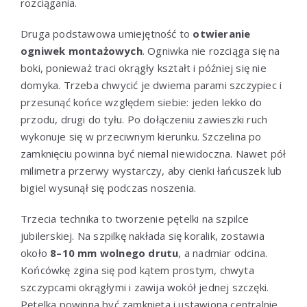
rozciągania.
Druga podstawowa umiejętność to
otwieranie
ogniwek montażowych
. Ogniwka nie rozciąga się na
boki, ponieważ traci okrągły kształt i później się nie
domyka. Trzeba chwycić je dwiema parami szczypiec i
przesunąć końce względem siebie: jeden lekko do
przodu, drugi do tyłu. Po dołączeniu zawieszki ruch
wykonuje się w przeciwnym kierunku. Szczelina po
zamknięciu powinna być niemal niewidoczna. Nawet pół
milimetra przerwy wystarczy, aby cienki łańcuszek lub
bigiel wysunął się podczas noszenia.
Trzecia technika to tworzenie pętelki na szpilce
jubilerskiej. Na szpilkę nakłada się koralik, zostawia
około
8–10 mm wolnego drutu
, a nadmiar odcina.
Końcówkę zgina się pod kątem prostym, chwyta
szczypcami okrągłymi i zawija wokół jednej szczęki.
Pętelka powinna być zamknięta i ustawiona centralnie