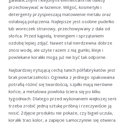
galwanicznymi i klejonymi elementami nie należy
przechowywać w łazience. Wilgoć, kosmetyki i
detergenty przyspieszają matowienie metalu oraz
osłabiają połączenia. Najlepsze jest osobne pudełko
lub woreczek strunowy, przechowywany z dala od
słońca. Przed kąpielą, treningiem i sprzątaniem
ozdobę lepiej zdjąć. Nawet stal nierdzewna dobrze
znosi wodę, ale użyte razem z nią gumki, kleje i
powlekane koraliki mogą już nie być tak odporne.
Najbardziej irytującą cechą tanich półfabrykatów jest
brak powtarzalności. Ogniwka z jednego opakowania
potrafią różnić się twardością, szpilki mają nierówne
końce, a metalowa powłoka ściera się po kilku
tygodniach. Dlatego przed wykonaniem większej serii
trzeba zrobić jedną sztukę próbną i rzeczywiście ją
nosić. Zdjęcie produktu nie pokaże, czy bigiel uczula,
koralik traci kolor, a zapięcie samoczynnie się otwiera.