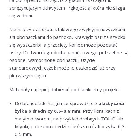
na początek to narzędzia z gładkimi szczękami,
sprężynującym uchwytem i rękojeścią, która nie ślizga
się w dłoni.
Nie należy ciąć drutu stalowego zwykłymi nożyczkami
ani obcinaczkami do paznokci. Krawędź ostrza szybko
się wyszczerbi, a przecięty koniec może pozostać
ostry. Do twardego drutu pamięciowego potrzebne są
osobne, wzmocnione obcinaczki. Użycie
standardowych cążek może je uszkodzić już przy
pierwszym cięciu.
Materiały najlepiej dobierać pod konkretny projekt:
Do bransoletki na gumce sprawdzi się
elastyczna
żyłka o średnicy 0,6–0,8 mm
. Przy koralikach z
małym otworem, na przykład drobnych TOHO lub
Miyuki, potrzebna będzie cieńsza nić albo żyłka 0,3–
0,5 mm.