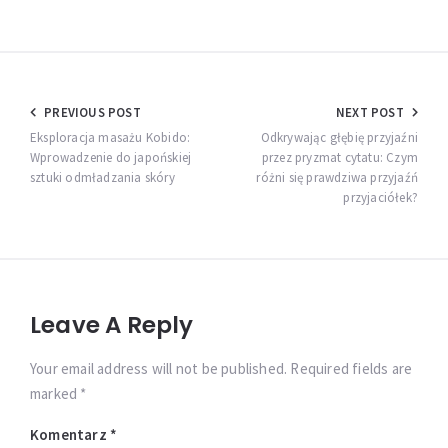
Nawigacja
PREVIOUS POST
NEXT POST
wpisu
Eksploracja masażu Kobido:
Odkrywając głębię przyjaźni
Wprowadzenie do japońskiej
przez pryzmat cytatu: Czym
sztuki odmładzania skóry
różni się prawdziwa przyjaźń
przyjaciółek?
Leave A Reply
Your email address will not be published. Required fields are
marked *
Komentarz
*