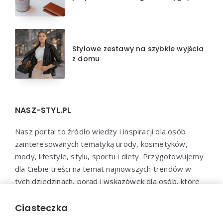
Stylowe zestawy na szybkie wyjścia
z domu
NASZ-STYL.PL
Nasz portal to źródło wiedzy i inspiracji dla osób
zainteresowanych tematyką urody, kosmetyków,
mody, lifestyle, stylu, sportu i diety. Przygotowujemy
dla Ciebie treści na temat najnowszych trendów w
tych dziedzinach, porad i wskazówek dla osób, które
chcą zadbać o swoje zdrowie, urodę i samopoczucie.
Dołącz do naszej społeczności i bądź na bieżąco z
Ciasteczka
najnowszymi trendami!