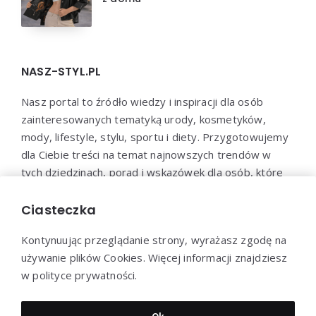
NASZ-STYL.PL
Nasz portal to źródło wiedzy i inspiracji dla osób
zainteresowanych tematyką urody, kosmetyków,
mody, lifestyle, stylu, sportu i diety. Przygotowujemy
dla Ciebie treści na temat najnowszych trendów w
tych dziedzinach, porad i wskazówek dla osób, które
chcą zadbać o swoje zdrowie, urodę i samopoczucie.
Dołącz do naszej społeczności i bądź na bieżąco z
Ciasteczka
najnowszymi trendami!
Kontynuując przeglądanie strony, wyrażasz zgodę na
używanie plików Cookies. Więcej informacji znajdziesz
w polityce prywatności.
Dziękujemy za wizytę - Nasz-styl.pl © 2022