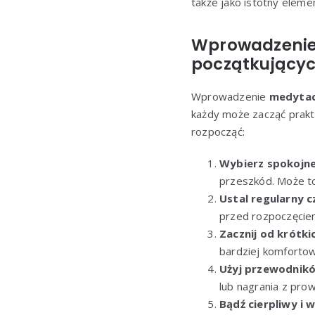
także jako istotny eleme
Wprowadzenie 
początkujący
Wprowadzenie
medytac
każdy może zacząć prakt
rozpocząć:
Wybierz spokojne
przeszkód. Może to
Ustal regularny c
przed rozpoczęcie
Zacznij od krótkic
bardziej komfortow
Użyj przewodnik
lub nagrania z pr
Bądź cierpliwy i 