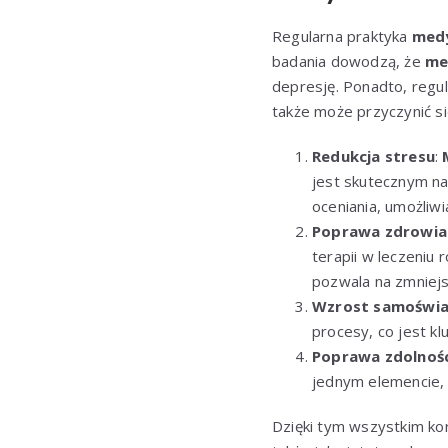
Regularna praktyka
medy
badania dowodzą, że
me
depresję. Ponadto, regu
także może przyczynić się
Redukcja stresu
:
jest skutecznym na
oceniania, umożliw
Poprawa zdrowia
terapii w leczeniu
pozwala na zmniej
Wzrost samoświ
procesy, co jest k
Poprawa zdolnośc
jednym elemencie, 
Dzięki tym wszystkim ko