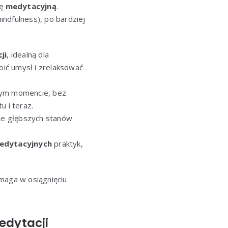
kę
medytacyjną
.
ndfulness), po bardziej
ji
, idealną dla
ić umysł i zrelaksować
ącym momencie, bez
u i teraz.
ie głębszych stanów
edytacyjnych
praktyk,
maga w osiągnięciu
edytacji