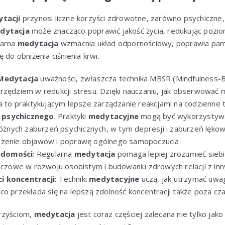
tacji
przynosi liczne korzyści zdrowotne, zarówno psychiczne, 
dytacja
może znacząco poprawić jakość życia, redukując poziom
larna
medytacja
wzmacnia układ odpornościowy, poprawia pami
 do obniżenia ciśnienia krwi.
Medytacja
uważności, zwłaszcza technika MBSR (Mindfulness-B
rzędziem w redukcji stresu. Dzięki nauczaniu, jak obserwować m
ia to praktykującym lepsze zarządzanie reakcjami na codzienne t
 psychicznego
: Praktyki
medytacyjne
mogą być wykorzystywa
 różnych zaburzeń psychicznych, w tym depresji i zaburzeń lęko
szenie objawów i poprawę ogólnego samopoczucia.
adomości
: Regularna
medytacja
pomaga lepiej zrozumieć sieb
luczowe w rozwoju osobistym i budowaniu zdrowych relacji z inn
i koncentracji
: Techniki
medytacyjne
uczą, jak utrzymać uwa
co przekłada się na lepszą zdolność koncentracji także poza cz
rzyściom,
medytacja
jest coraz częściej zalecana nie tylko jako