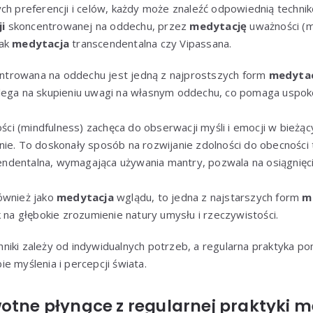
ch preferencji i celów, każdy może znaleźć odpowiednią techni
i
skoncentrowanej na oddechu, przez
medytację
uważności (mi
jak
medytacja
transcendentalna czy Vipassana.
trowana na oddechu jest jedną z najprostszych form
medytac
lega na skupieniu uwagi na własnym oddechu, co pomaga uspoko
ci (mindfulness) zachęca do obserwacji myśli i emocji w bież
ie. To doskonały sposób na rozwijanie zdolności do obecności t
ndentalna, wymagająca używania mantry, pozwala na osiągnięc
ównież jako
medytacja
wglądu, to jedna z najstarszych form
m
k na głębokie zrozumienie natury umysłu i rzeczywistości.
niki zależy od indywidualnych potrzeb, a regularna praktyka po
e myślenia i percepcji świata.
otne płynące z regularnej praktyki m