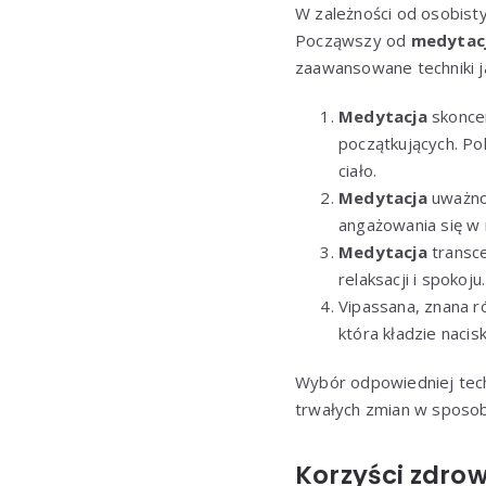
W zależności od osobisty
Począwszy od
medytacj
zaawansowane techniki 
Medytacja
skoncen
początkujących. Po
ciało.
Medytacja
uważnoś
angażowania się w n
Medytacja
transce
relaksacji i spokoju.
Vipassana, znana r
która kładzie nacis
Wybór odpowiedniej tech
trwałych zmian w sposobi
Korzyści zdrow