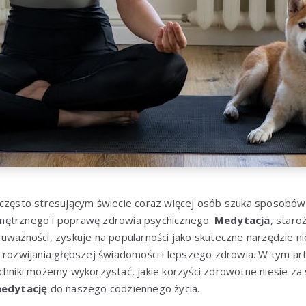
 często stresującym świecie coraz więcej osób szuka sposobów 
nętrznego i poprawę zdrowia psychicznego.
Medytacja
, staro
uważności, zyskuje na popularności jako skuteczne narzędzie ni
 rozwijania głębszej świadomości i lepszego zdrowia. W tym ar
techniki możemy wykorzystać, jakie korzyści zdrowotne niesie za
edytację
do naszego codziennego życia.