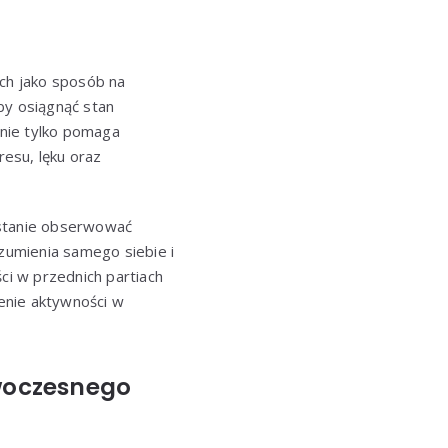
ach jako sposób na
by osiągnąć stan
nie tylko pomaga
esu, lęku oraz
w stanie obserwować
ozumienia samego siebie i
i w przednich partiach
enie aktywności w
woczesnego