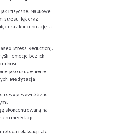
jak i fizyczne. Naukowe
 stresu, lęk oraz
ęć oraz koncentrację, a
ased Stress Reduction),
yśli i emocje bez ich
rudności.
ne jako uzupełnienie
wych.
Medytacja
ie i swoje wewnętrzne
ymi.
gę skoncentrowaną na
asem medytacji.
 metoda relaksacji, ale