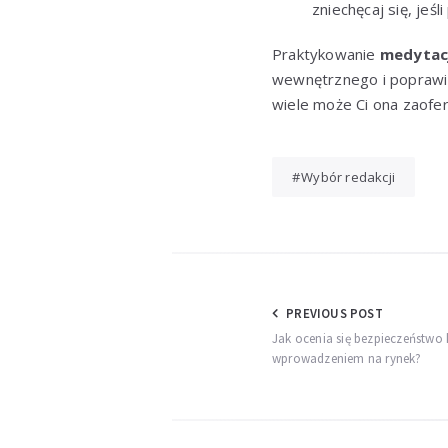
zniechęcaj się, jeś
Praktykowanie
medytac
wewnętrznego i poprawi 
wiele może Ci ona zaofe
Wybór redakcji
Nawigacja
PREVIOUS POST
Jak ocenia się bezpieczeństwo
wpisu
wprowadzeniem na rynek?